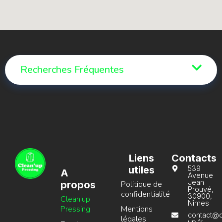
Recherches Fréquentes
Liens
Contacts
utiles
539
A
Avenue
Jean
propos
Politique de
Prouvé,
confidentialité
30900,
Clean’up
Nîmes
Pressing
Mentions
contact@c
légales
up.fr