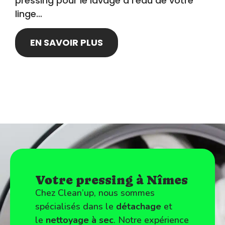
pressing pour le lavage à l’eau de votre
linge…
EN SAVOIR PLUS
Votre pressing à Nîmes
Chez Clean’up, nous sommes
spécialisés dans le
détachage
et
le
nettoyage à sec
. Notre expérience