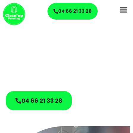
04 66 21 33 28
30 ans de savoir-
faire
au service de votre
linge
04 66 21 33 28